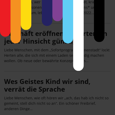
Liebe Menschen, wer sich nicht ganz abschottet, kriegt es
mit: Queere Personen, besonders aus dem trans* und
Intersex-Spektrum, leben gefährlich, und das 2022…
Geschäft eröffnen in Herten: In
jeder Hinsicht günstig
Liebe Menschen, mit dem „Sofortprogramm Innenstadt“ lockt
Herten alle, die sich mit einem Laden selbständig machen
wollen. Ob neue oder bewährte Konzepte, alles…
Wes Geistes Kind wir sind,
verrät die Sprache
Liebe Menschen, wie oft hören wir „ach, das hab ich nicht so
gemeint, stell dich nicht so an“. Ein schöner Freibrief,
anderen Dinge…