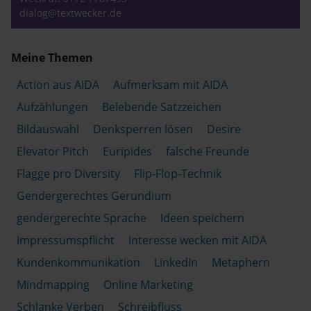
dialog@textwecker.de
Meine Themen
Action aus AIDA
Aufmerksam mit AIDA
Aufzählungen
Belebende Satzzeichen
Bildauswahl
Denksperren lösen
Desire
Elevator Pitch
Euripides
falsche Freunde
Flagge pro Diversity
Flip-Flop-Technik
Gendergerechtes Gerundium
gendergerechte Sprache
Ideen speichern
Impressumspflicht
Interesse wecken mit AIDA
Kundenkommunikation
LinkedIn
Metaphern
Mindmapping
Online Marketing
Schlanke Verben
Schreibfluss