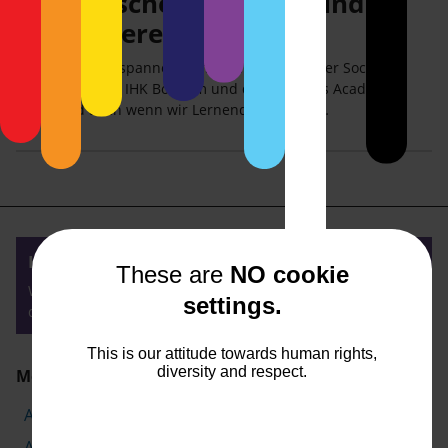
Teutonische Tugenden und
bezugsbereite Hunde
Liebe Lesende, spannend und lehrreich war der Social-
Media-Kurs der IHK Bochum und der Business Academy
Ruhr. Und auch wenn wir Lernenden uns bis…
Kontakt
These are
NO cookie
Weckruf: 0172 7787493
settings.
dialog@textwecker.de
This is our attitude towards human rights,
diversity and respect.
Meine Themen
Action aus AIDA
Aufmerksam mit AIDA
Aufzählungen
Belebende Satzzeichen