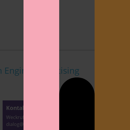
h Engine Advertising
Kontakt
Weckruf: 0172 7787493
dialog@textwecker.de