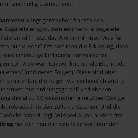
mni sind völlig ausreichend!
imatenten
Klingt ganz schön französisch,
ie Bagatelle eingibt, dem erscheint la bagatelle.
lisieren will, nutzt das Wort minimiser.
Was für
n nun wieder? Oft hört man die Erklärung, dass
 eine eindeutige Einladung französischer
en soll. Also warnten wohlmeinende Eltern oder
tenten“ (und deren Folgen). Diese sind aber
 Fisimatenten, die Folgen wahrscheinlich auch!)
stammen: aus ordnungsgemäß verliehenen
ng des allzu Bürokratischen eine „überflüssige
nbürokratisch in den Zelten entstehen. Und die
 überlebt haben!
(vgl. Wikipedia und andere frei
itrag
hat sich heute in den falschen Freunden