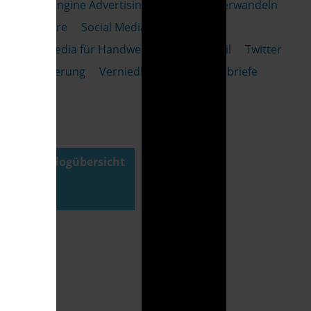
Search Engine Advertising
Shitstorm verwandeln
SlideShare
Social Media
Social Media für Handwerksbetriebe
Stil
Twitter
Verkleinerung
Verniedlichung
Werbebriefe
XING
➥
Zur Blogübersicht