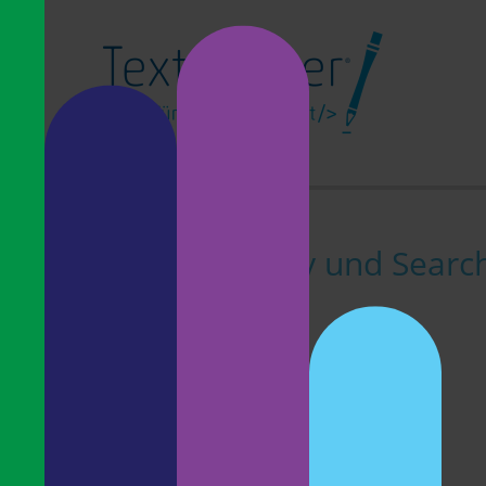
R
, Flagge pro Diversity und Searc
 gehört. Schadet auch bei Obst nicht, dachte sich
„Reine Clauden“
aus. Ein schöner Druckfehler