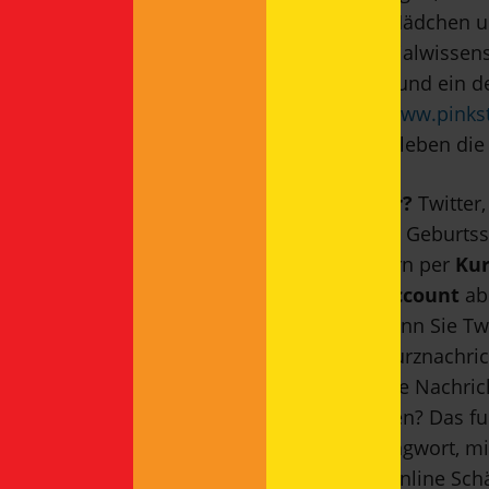
weitere Themen rund um ach so zarte Mädchen un
verständlich erklärt die promovierte Sozialwissens
und somit für viel mehr Menschlichkeit und ein d
Infos und das Buch gibt es hier:
http://www.pinks
Lieblingskuschelpony von David. Was erleben die 
Social Media: Wie wäre es mit Twitter?
Twitter
Nachrichten auf 140 Zeichen. Seit seiner Geburtss
wichtigsten Begriffe rund ums Zwitschern per
Kur
Nachricht, die alle mit einem
Twitter-Account
ab
Twitterer abonniert, ist ihr
Follower.
Wenn Sie Twe
Nachrichten automatisch. Sie können Kurznachric
weiterleiten,
Direct Messages
als private Nachric
Sie möchten jemanden direkt ansprechen? Das fu
Usernamen. Der
Hashtag #
ist ein Schlagwort, 
Wer sich für Zahlen interessiert, findet online Sc