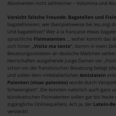
Absolventen nicht zahlreicher – Volumina und Alu
Vorsicht falsche Freunde: Bagatellen und Fis
bagatellisieren; wer (beispielsweise bei leo.org) d
Und bagatelliser? Wer à la française etwas bagatel
sprachliche
Fisimatenten
… woher kommt das den
sich hinter
„Visite ma tente“,
komm in mein Zelt,
Besatzungssoldaten an deutsche Mädchen verberg
Herrschaften ausgehende junge Damen vor „Fisima
schon vor der französischen Besatzung belegt (die
und sollen dem mittelalterlichen
Amtslatein
ent
Patenten (visae patentes)
wurde durch Verspottu
Schwierigkeit“. Die konnten natürlich auch ganz u
bürokratischen Fisimatenten sollen gar bis heute
zugängliche Onlinequellen). Ach ja, der
Latein-Be
versteckt!