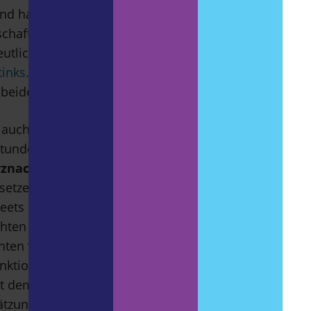
d harte Kerle. Sehr persönlich und wunderbar
chaftlerin, was wir alle gegen die
Pinkifizierung
eutlich bunteres Leben für alle tun können. Mehr
tinks.de
. Frisch eingetroffen: Fred, das
beiden, als David Fred zur Schule mitnimmt?
, auch Microblogging genannt, beschränkt
tunde 2006 ist es rasant gewachsen. Hier sind die
znachricht:
Ein
Tweet
ist die 140-Zeichen-
setzen können. Wer Nachrichten bestimmter
ets abonniert haben, erhalten Sie neue
hten eines anderen Nutzers als
Re-Tweet
hten versenden, wenn Sie sich gegenseitig folgen.
nktioniert mit dem Zeichen
@
vor dem
mit dem ein Tweet einem Thema zugeordnet wird.
hätzungen; das Unternehmen mit Sitz in Kaliforniern