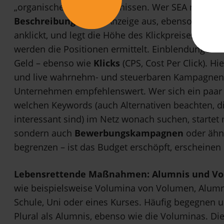
„organischen“ Suchergebnissen. Wer SEA nutzen w
Beschreibung
seiner Anzeige aus, ebenso die
Zie
anklickt, und legt die Höhe des Klickpreises für di
werden die Positionen ermittelt. Einblendungen 
Geld – ebenso wie
Klicks
(CPS, Cost Per Click). Hi
und live wahrnehm- und steuerbaren Kampagnen s
Unternehmen empfehlenswert. Wer sich ein paar
welchen Keywords (auch Alternativen beachten, d
interessant sind) im Netz wonach suchen, starte
sondern auch
Bewerbungskampagnen
oder ähn
begrenzen – ist das Budget erschöpft, erscheinen
Lebensrettende Maßnahmen: Alumnis und Vo
wie beispielsweise Volumina von Volumen, Alum
Schule, Uni oder eines Kurses. Häufig begegnen u
Plural als Alumnis, ebenso wie die Voluminas. Die