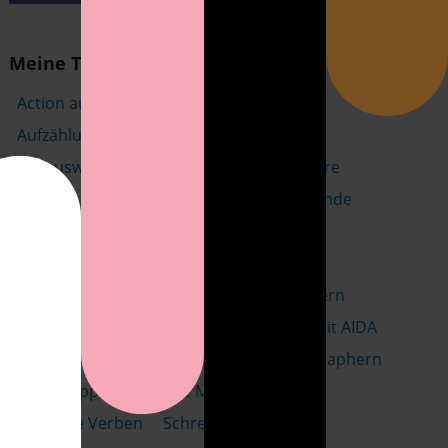
Meine Themen
Action aus AIDA
Aufmerksam mit AIDA
Aufzählungen
Belebende Satzzeichen
Bildauswahl
Denksperren lösen
Desire
Elevator Pitch
Euripides
falsche Freunde
Flagge pro Diversity
Flip-Flop-Technik
Gendergerechtes Gerundium
gendergerechte Sprache
Ideen speichern
Impressumspflicht
Interesse wecken mit AIDA
Kundenkommunikation
LinkedIn
Metaphern
Mindmapping
Online Marketing
Schlanke Verben
Schreibfluss