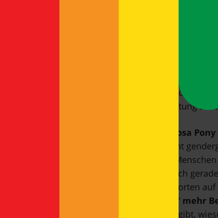
fand sich in einer Rilke-Gesamtausgabe, wo im In
Obwohl, wer weiß, vielleicht hatte der Dichter Fl
ins Freie geleitet wurden. Ganz ohne Kühlung komm
„toskanischer Schwein vier Monate weich nei
Schule? Für die korrekte Nutzung des Bindestrichs
Beispiel:
„Nach Feierabend
Service“,
las ich auf
da ihre Kräfte für den Kundendienst? Und wenn
Tasche,
wie kürzlich in unserer Tageszeitung zu l
Gendergerecht: Pink Stinks und das rosa Pony
das Buch
„Pink für alle“
sprachlich nicht genderg
möchte sie erst einmal möglichst viele Menschen 
Fall ist Content Queen!), so schreit es doch gerad
werden: Stevie Schmiedel zeigt die Antworten au
zur Welt kommen,
Jungen
„naturgemäß“
mehr B
schadet, dass es alles so schön doppelt gibt, wi