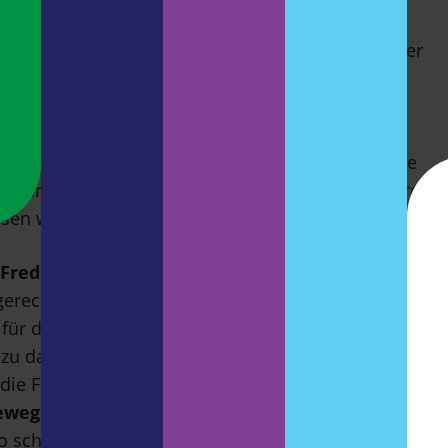
haltsverzeichnis zu lesen war:
„Fenstersfurz“.
atulenzen im Sinn, die der besseren Raumluft halber
t eine italienische Spezialität aus:
n
Kühlschrank“.
Ist das denn nicht die hohe
 plädiere ich schon lange – hier ein schönes
 einem Firmenschild. Ja, und vorher? Sammeln die
 sie genug davon zusammen haben,
zucken
sie ihre
esen war. Einfach entzückend!
 Fred
Obwohl Autorin Dr. Stevie Meriel Schmiedel
erecht geschrieben hat (wie sie im Vorwort erklärt,
für den Inhalt interessieren, und auch in diesem
ezu danach, hier vorgestellt und ans Herz gelegt zu
f die Fragen auf, ob Mädchen mit einem
Rosa-Gen
ewegung brauchen,
wem es hilft und wem es
eso schon
Achtjährige essgestört sind,
und viele