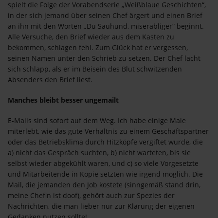
spielt die Folge der Vorabendserie „Weißblaue Geschichten“,
in der sich jemand über seinen Chef ärgert und einen Brief
an ihn mit den Worten „Du Sauhund, miserabliger“ beginnt.
Alle Versuche, den Brief wieder aus dem Kasten zu
bekommen, schlagen fehl. Zum Glück hat er vergessen,
seinen Namen unter den Schrieb zu setzen. Der Chef lacht
sich schlapp, als er im Beisein des Blut schwitzenden
Absenders den Brief liest.
Manches bleibt besser ungemailt
E-Mails sind sofort auf dem Weg. Ich habe einige Male
miterlebt, wie das gute Verhältnis zu einem Geschäftspartner
oder das Betriebsklima durch Hitzköpfe vergiftet wurde, die
a) nicht das Gespräch suchten, b) nicht warteten, bis sie
selbst wieder abgekühlt waren, und c) so viele Vorgesetzte
und Mitarbeitende in Kopie setzten wie irgend möglich. Die
Mail, die jemanden den Job kostete (sinngemäß stand drin,
meine Chefin ist doof), gehört auch zur Spezies der
Nachrichten, die man lieber nur zur Klärung der eigenen
Gedanken nutzen sollte!