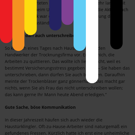
Nachmieter warteten und drei Wochen eine sehr lange Zeit
sind, wenn sie beim Umzug fehlen. Billig war die Aktion auch
nicht; zum Glück war dafür noch die Versicherung der
Vorbewohner zuständig.
Frauchen darf auch unterschreiben
So kam ich eines Tages nach Hause und fand den
Handwerker der Trocknungsfirma vor. Er bat mich, die
Arbeiten zu quittieren. Das wollte ich lieber nicht, weil es
bestimmt Versicherungsstress gegeben hätte – Sie haben das
unterschrieben, dann dürfen Sie auch bezahlen. Daraufhin
meinte der Trockenbläser ganz gönnerhaft: „Das macht gar
nichts, wenn Sie als Frau das nicht unterschreiben wollen;
das kann gerne Ihr Mann heute Abend erledigen.“
Gute Sache, böse Kommunikation
In dieser Jahreszeit häufen sich auch wieder die
Haustürklingler. Oft-zu-Hause-Arbeiter sind naturgemäß ein
gefundenes Fressen. Kürzlich hatte ich erst eine unheimliche