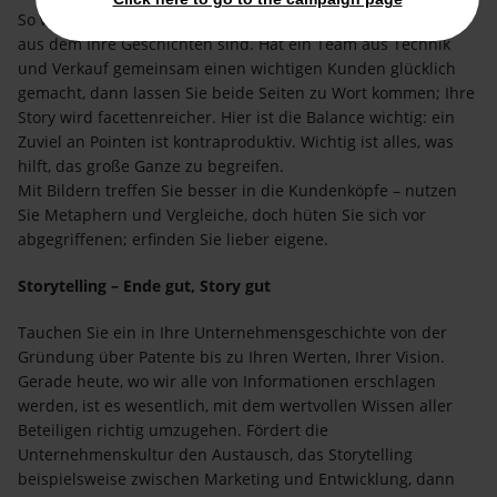
So wie ich meine Findlinge sammle, sammeln Sie den Stoff,
aus dem Ihre Geschichten sind. Hat ein Team aus Technik
und Verkauf gemeinsam einen wichtigen Kunden glücklich
gemacht, dann lassen Sie beide Seiten zu Wort kommen; Ihre
Story wird facettenreicher. Hier ist die Balance wichtig: ein
Zuviel an Pointen ist kontraproduktiv. Wichtig ist alles, was
hilft, das große Ganze zu begreifen.
Mit Bildern treffen Sie besser in die Kundenköpfe – nutzen
Sie Metaphern und Vergleiche, doch hüten Sie sich vor
abgegriffenen; erfinden Sie lieber eigene.
Storytelling – Ende gut, Story gut
Tauchen Sie ein in Ihre Unternehmensgeschichte von der
Gründung über Patente bis zu Ihren Werten, Ihrer Vision.
Gerade heute, wo wir alle von Informationen erschlagen
werden, ist es wesentlich, mit dem wertvollen Wissen aller
Beteiligen richtig umzugehen. Fördert die
Unternehmenskultur den Austausch, das Storytelling
beispielsweise zwischen Marketing und Entwicklung, dann