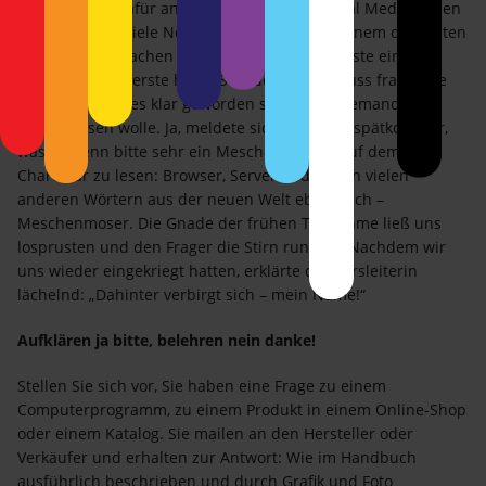
und entsorgt dafür andere. Internet und Social Media haben
für besonders viele Neuzugänge gesorgt. In einem der ersten
Workshops in Sachen World Wide Web verpasste ein
Teilnehmer die erste halbe Stunde. Zum Schluss fragte die
Dozentin, ob alles klar geworden sei oder ob jemand noch
etwas wissen wolle. Ja, meldete sich da der Zuspätkommer,
was ist denn bitte sehr ein Meschenmoser? Auf dem Flip
Chart war zu lesen: Browser, Server und neben vielen
anderen Wörtern aus der neuen Welt eben auch –
Meschenmoser. Die Gnade der frühen Teilnahme ließ uns
losprusten und den Frager die Stirn runzeln. Nachdem wir
uns wieder eingekriegt hatten, erklärte die Kursleiterin
lächelnd: „Dahinter verbirgt sich – mein Name!“
Aufklären ja bitte, belehren nein danke!
Stellen Sie sich vor, Sie haben eine Frage zu einem
Computerprogramm, zu einem Produkt in einem Online-Shop
oder einem Katalog. Sie mailen an den Hersteller oder
Verkäufer und erhalten zur Antwort: Wie im Handbuch
ausführlich beschrieben und durch Grafik und Foto