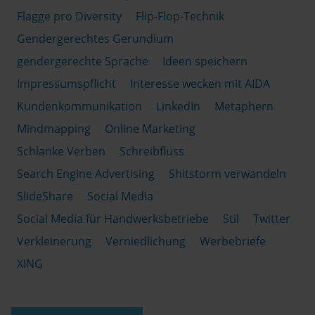
Flagge pro Diversity
Flip-Flop-Technik
Gendergerechtes Gerundium
gendergerechte Sprache
Ideen speichern
Impressumspflicht
Interesse wecken mit AIDA
Kundenkommunikation
LinkedIn
Metaphern
Mindmapping
Online Marketing
Schlanke Verben
Schreibfluss
Search Engine Advertising
Shitstorm verwandeln
SlideShare
Social Media
Social Media für Handwerksbetriebe
Stil
Twitter
Verkleinerung
Verniedlichung
Werbebriefe
XING