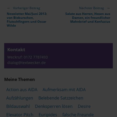
Vorheriger Beitrag
Nächster Beitrag
Newsletter Mai/Juni 2013:
Salate aus Herren, Hosen aus
von Bioburschen,
Damen, ein freundlicher
Flutschfingern und Oscar
Mahnbrief und Konfuzius
Wilde
Kontakt
Weckruf: 0172 7787493
dialog@textwecker.de
Meine Themen
Action aus AIDA
Aufmerksam mit AIDA
Aufzählungen
Belebende Satzzeichen
Bildauswahl
Denksperren lösen
Desire
Elevator Pitch
Euripides
falsche Freunde