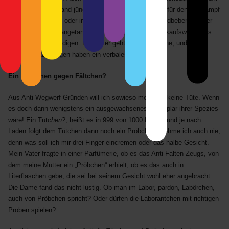
Rücken wird niemand jünger! Der begleitende Herr ist für den Nahkampf
auf dem Parkplatz oder im Supermarkt bestens mit erdbebensicherer
Outdoor-Rüstung angetan, allzeit bereit, Auto und Einkaufswagen bis
aufs Blut zu verteidigen. Doch hier geht es um Sprache, und die
textilen Verzierungen haben ein verbales Pendant:
Ein Pröbchen gegen Fältchen?
Aus Anti-Wegwerf-Gründen will ich sowieso meistens keine Tüte. Wenn
es doch dann wenigstens ein ausgewachsenes Exemplar ihrer Spezies
wäre! Ein Tüt
chen
?, heißt es in 999 von 1000 Fällen, und je nach
Laden folgt dem Tütchen dann noch ein Pröbchen. Nehme ich auch nie,
denn was soll ich mir drei Finger eincremen oder das halbe Gesicht.
Mein Vater fragte in einer Parfümerie, ob es das Anti-Falten-Zeugs, von
dem meine Mutter ein „Pröbchen“ erhielt, ob es das auch in
Literflaschen gebe, die sei bei seinem Gesicht wohl eher angebracht.
Die Dame fand das nicht lustig. Ob man im Labor, pardon, Labörchen,
auch von Pröbchen spricht? Oder dürfen die Laborantchen mit richtigen
Proben spielen?